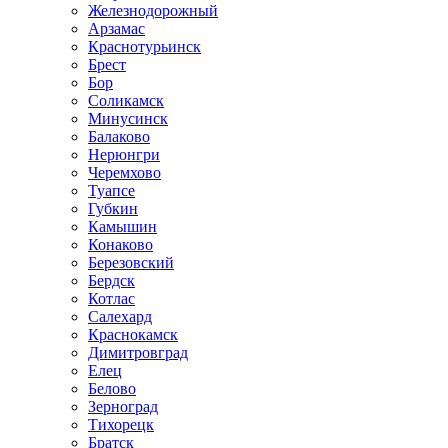
Железнодорожный
Арзамас
Краснотурьинск
Брест
Бор
Соликамск
Минусинск
Балаково
Нерюнгри
Черемхово
Туапсе
Губкин
Камышин
Конаково
Березовский
Бердск
Котлас
Салехард
Краснокамск
Димитровград
Елец
Белово
Зерноград
Тихорецк
Братск