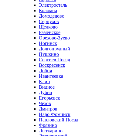
Электросталь
Коломна
Домодедово
Серпухов
Щелково
Раменское
Орехово-Зуево
Ногинск
Долгопрудный
Пушкино
Сергиев Посад
Воскресенск
Лобня
Ивантеевка
Клин
Видное
Дубна
Егорьевск
Чехов
Дмитров
Наро-Фоминск
Павловский Посад
Фрязино
Лыткарино