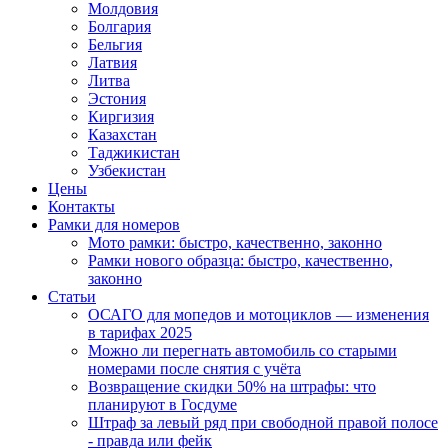
Молдовия
Болгария
Бельгия
Латвия
Литва
Эстония
Киргизия
Казахстан
Таджикистан
Узбекистан
Цены
Контакты
Рамки для номеров
Мото рамки: быстро, качественно, законно
Рамки нового образца: быстро, качественно,
законно
Статьи
ОСАГО для мопедов и мотоциклов — изменения
в тарифах 2025
Можно ли перегнать автомобиль со старыми
номерами после снятия с учёта
Возвращение скидки 50% на штрафы: что
планируют в Госдуме
Штраф за левый ряд при свободной правой полосе
- правда или фейк