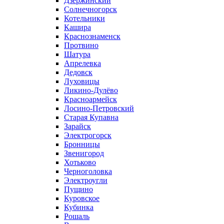
Дзержинский
Солнечногорск
Котельники
Кашира
Краснознаменск
Протвино
Шатура
Апрелевка
Дедовск
Луховицы
Ликино-Дулёво
Красноармейск
Лосино-Петровский
Старая Купавна
Зарайск
Электрогорск
Бронницы
Звенигород
Хотьково
Черноголовка
Электроугли
Пущино
Куровское
Кубинка
Рошаль