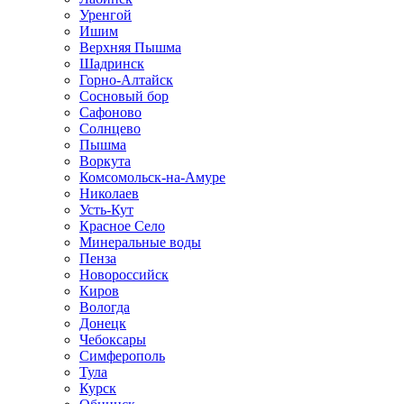
Уренгой
Ишим
Верхняя Пышма
Шадринск
Горно-Алтайск
Сосновый бор
Сафоново
Солнцево
Пышма
Воркута
Комсомольск-на-Амуре
Николаев
Усть-Кут
Красное Село
Минеральные воды
Пенза
Новороссийск
Киров
Вологда
Донецк
Чебоксары
Симферополь
Тула
Курск