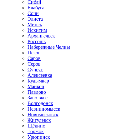
Сибай
Елабуга
Сочи
Элиста
Минск
Искитим
Архангельск
Россошь
Набережные Челны
Псков
Саров
Серов
Сургут
Алексеевка
Кудымкар
Майкоп
Павлово
Заволжье
Волгодонск
Невинномысск
Новомосковск
Жигулевск
Щёкино
Торжок
Урюпинск