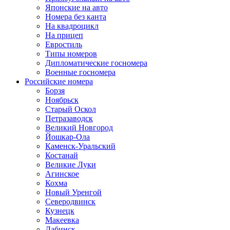
Японские на авто
Номера без канта
На квадроцикл
На прицеп
Евростиль
Типы номеров
Дипломатические госномера
Военные госномера
Российские номера
Борзя
Ноябрьск
Старый Оскол
Петразаводск
Великий Новгород
Йошкар-Ола
Каменск-Уральский
Костанай
Великие Луки
Агинское
Кохма
Новый Уренгой
Северодвинск
Кузнецк
Макеевка
Лабинск