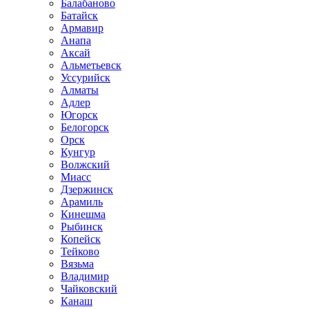
Балабаново
Батайск
Армавир
Анапа
Аксай
Альметьевск
Уссурийск
Алматы
Адлер
Югорск
Белогорск
Орск
Кунгур
Волжский
Миасс
Дзержинск
Арамиль
Кинешма
Рыбинск
Копейск
Тейково
Вязьма
Владимир
Чайковский
Канаш