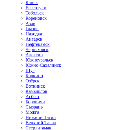
Канск
Ессентуки
Тобольск
Кореновск
Азов
Глазов
Находка
Ангарск
Нефтекамск
Черняховск
Алексин
Южноуральск
Южно-Сахалинск
Шуя
Коркино
Озёрск
Воткинск
Камышлов
Асбест
Боровичи
Сызрань
Можга
Нижний Тагил
Верхний Тагил
Стерлитамак