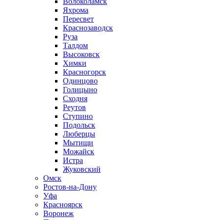
Волоколамск
Яхрома
Пересвет
Краснозаводск
Руза
Талдом
Высоковск
Химки
Красногорск
Одинцово
Голицыно
Сходня
Реутов
Ступино
Подольск
Люберцы
Мытищи
Можайск
Истра
Жуковский
Омск
Ростов-на-Дону
Уфа
Красноярск
Воронеж