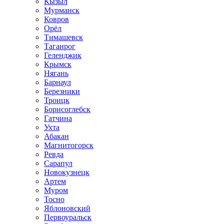
Кызыл
Мурманск
Ковров
Орёл
Тимашевск
Таганрог
Геленджик
Крымск
Нягань
Барнаул
Березники
Троицк
Борисоглебск
Гатчина
Ухта
Абакан
Магнитогорск
Ревда
Сарапул
Новокузнецк
Артем
Муром
Тосно
Яблоновский
Первоуральск