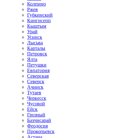
Колпино
Ржев
Губкинский
Кингисепп
Кыштым
Урай
Усинск
Лысьва
Карталы
Петровск
Ялта
Петушки
Евпатория
Северская
Северск
Ачинск
Тутаев
Черкесск
Чусовой
Ейск
Грозный
Бахчисарай
Феодосия
Прокопьевск
Астана