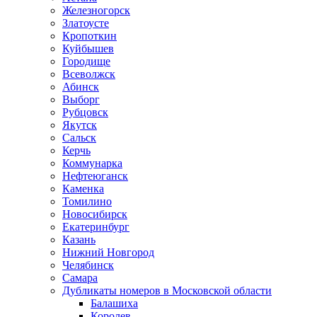
Железногорск
Златоусте
Кропоткин
Куйбышев
Городище
Всеволжск
Абинск
Выборг
Рубцовск
Якутск
Сальск
Керчь
Коммунарка
Нефтеюганск
Каменка
Томилино
Новосибирск
Екатеринбург
Казань
Нижний Новгород
Челябинск
Самара
Дубликаты номеров в Московской области
Балашиха
Королев