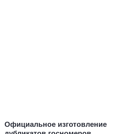
Купить
Купить
Дубликаты номеров
Дубликаты
для выезда зарубеж
иностранных
номеров
1 номер - от 1 500
руб.
1 номер - от 1 500
руб.
Купить
Купить
Официальное изготовление
дубликатов госномеров