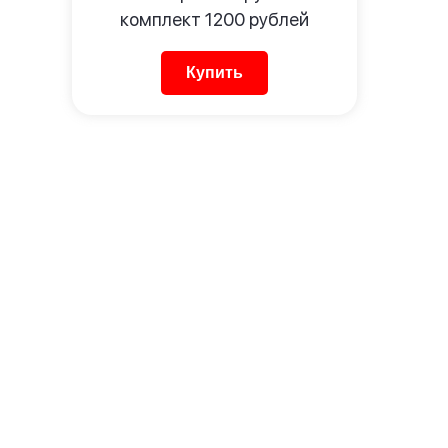
комплект
1200
рублей
Купить
Стандартные прямоугольные н
авто с флагом
1 номер - 800 руб.
Комплект - от 1 200 руб
Купить