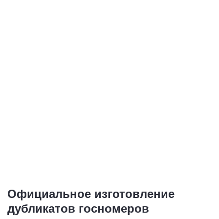
Дубликаты номеров
Дубликаты
для выезда зарубеж
иностранных
номеров
1 номер - от 1 500
1 номер - от 1 500
руб.
руб.
Купить
Купить
Официальное изготовление
дубликатов госномеров