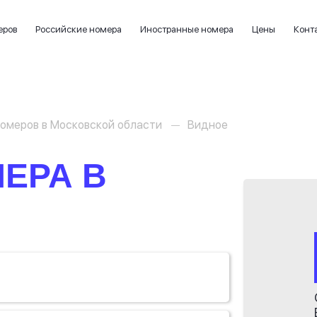
еров
Российские номера
Иностранные номера
Цены
Конт
омеров в Московской области
Видное
ЕРА В