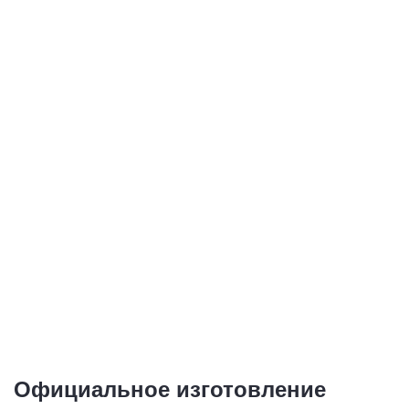
Купить
Купить
Дубликаты номеров
Дубликаты
для выезда зарубеж
иностранных
номеров
1 номер - от 1 500
руб.
1 номер - от 1 500
руб.
Купить
Купить
Официальное изготовление