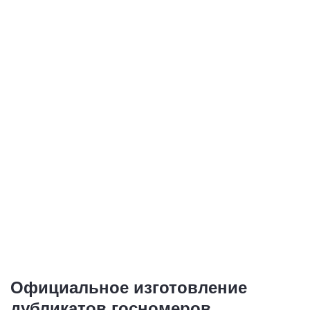
Купить
Купить
Дубликаты номеров
Дубликаты
для выезда зарубеж
иностранных
номеров
1 номер - от 1 500
руб.
1 номер - от 1 500
руб.
Купить
Купить
Официальное изготовление
дубликатов госномеров