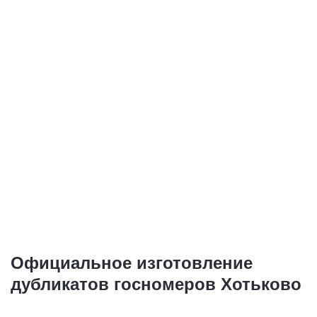
Дубликаты номеров
Дубликаты
для выезда зарубеж
иностранных
номеров
1 номер - от 1 500
руб.
1 номер - от 1 500
руб.
Купить
Купить
Официальное изготовление
дубликатов госномеров Хотьково