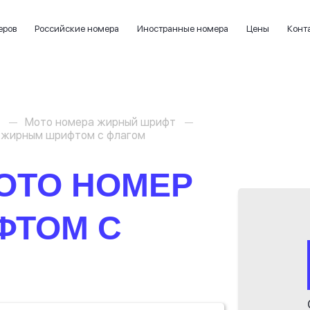
еров
Российские номера
Иностранные номера
Цены
Конт
Мото номера жирный шрифт
5 жирным шрифтом с флагом
ОТО НОМЕР
ФТОМ С