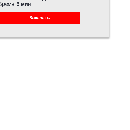
Время:
5 мин
Заказать
з
Мото номера с черной оконтовкой без