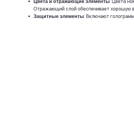
: Цвета н
Цвета и отражающие элементы
Отражающий слой обеспечивает хорошую ви
: Включают голограм
Защитные элементы
Стандартные прямоугольные н
авто с флагом
1 номер - 800 руб.
Комплект - от 1 200 руб
Купить