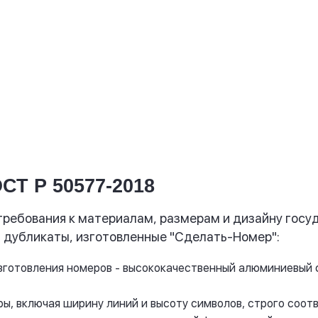
Комплект - от 1800 руб.
.
Купить
СТ Р 50577-2018
требования к материалам, размерам и дизайну госу
 дубликаты, изготовленные "Сделать-Номер":
зготовления номеров - высококачественный алюминиевый 
еры, включая ширину линий и высоту символов, строго соо