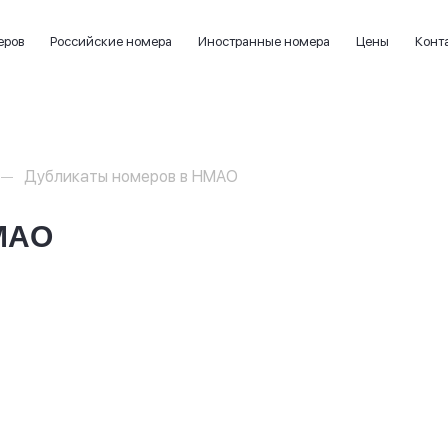
еров
Российские номера
Иностранные номера
Цены
Конт
Дубликаты номеров в НМАО
МАО
омера на
Номерные знаки без канта (окантов
1 номер - 1000 руб.