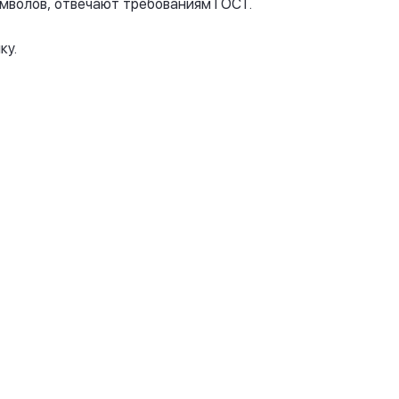
имволов, отвечают требованиям ГОСТ.
ку.
Номера без флага
1 номер - от 1 000 руб.
Комплект - от 1 500 руб.
Купить