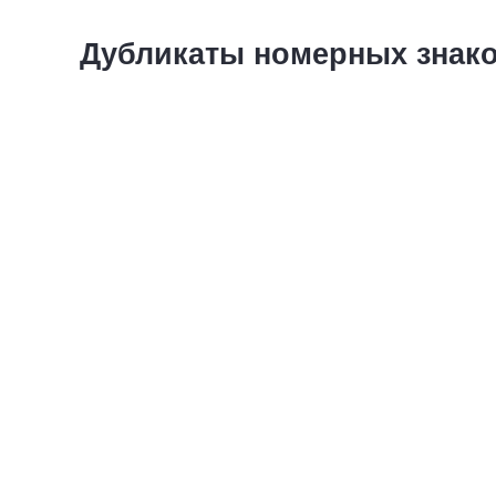
Дубликаты номерных знако
Советские автономера жёлт
ГОСТу 1946 года прямоуго
1 номер - 1 500 руб.
Комплект - 2 500 рубле
Купить