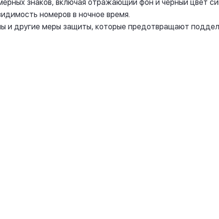
омерных знаков, включая отражающий фон и черный цвет с
димость номеров в ночное время.
мы и другие меры защиты, которые предотвращают поддел
омера на
Номера жирным шрифтом
1 номер - от 1 000 руб.
Комплект - от 2 000 руб.
.
Купить