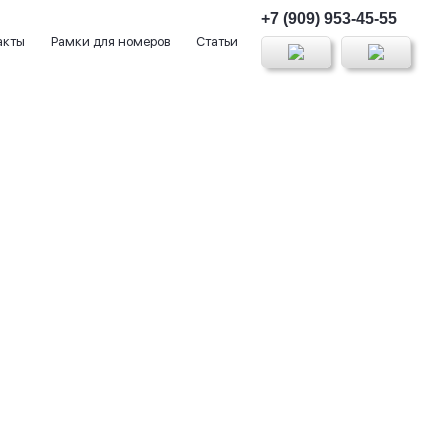
+7 (909) 953-45-55
акты
Рамки для номеров
Статьи
ки)
Номерные знаки без флага
1 номер - 1000 руб.