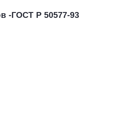
в -ГОСТ Р 50577-93
ые по
Советские автономера жёлтые п
льные
ГОСТу 1946 года квадратные
1 номер - 1 500 руб.
й
Комплект - 2 500 рублей
Купить