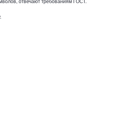
мволов, отвечают требованиям ГОСТ.
.
Номера без флага
1 номер - от 1 000 руб.
Комплект - от 1 500 руб.
Купить