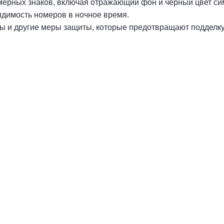
омерных знаков, включая отражающий фон и черный цвет си
димость номеров в ночное время.
ы и другие меры защиты, которые предотвращают подделку
омера на
Номера жирным шрифтом
1 номер - от 1 000 руб.
Комплект - от 2 000 руб.
.
Купить