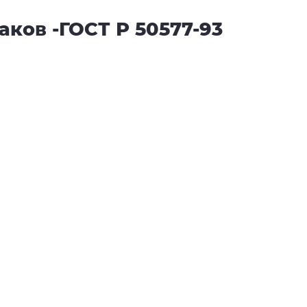
ков -ГОСТ Р 50577-93
ые по
Советские автономера жёлтые по
льные
ГОСТу 1946 года квадратные
1 номер - 1 500 руб.
й
Комплект - 2 500 рублей
Купить