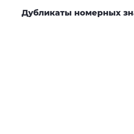
Дубликаты номерных зна
Советские автономера жёлт
ГОСТу 1946 года прямоуго
1 номер - 1 500 руб.
Комплект - 2 500 рубле
Купить