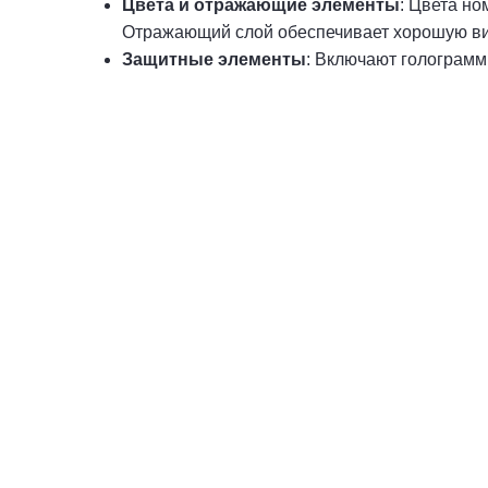
Цвета и отражающие элементы
: Цвета н
Отражающий слой обеспечивает хорошую ви
Защитные элементы
: Включают голограмм
Стандартные прямоугольные н
авто с флагом
1 номер - 800 руб.
Комплект - от 1 200 руб
Купить