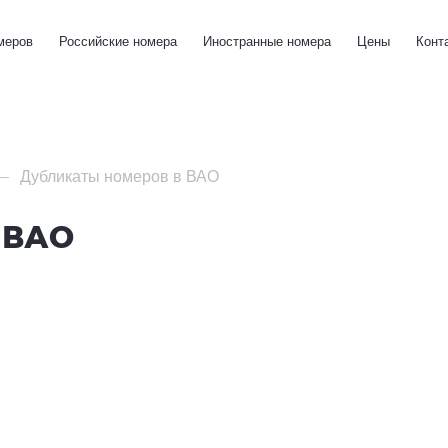
меров
Российские номера
Иностранные номера
Цены
Конт
Дубликаты номеров в ВАО
 ВАО
омера на
Номерные знаки без канта (окантов
1 номер - 1000 руб.