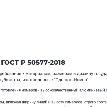
Комплект - от 1800 руб.
.
Купить
ГОСТ Р 50577-2018
требования к материалам, размерам и дизайну госуд
дубликаты, изготовленные "Сделать-Номер":
зготовления номеров - высококачественный алюминиевый сп
еры, включая ширину линий и высоту символов, строго соо